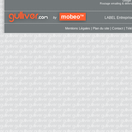
Google
Routage emailing & délivra
LABEL Entreprise
Mentions Légales
|
Plan du site
|
Contact
|
Tél