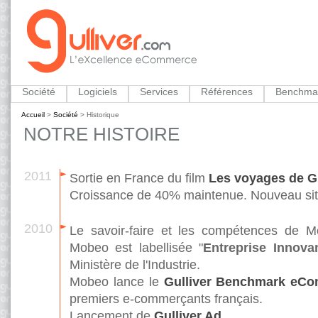
Société
Logiciels
Services
Références
Benchma
Accueil
>
Société
>
Historique
NOTRE HISTOIRE
2011
Sortie en France du film
Les voyages de Gu
Croissance de 40% maintenue. Nouveau site
2010
Le savoir-faire et les compétences de M
Mobeo est labellisée "
Entreprise Innova
Ministère de l'Industrie.
Mobeo lance le
Gulliver Benchmark eC
premiers e-commerçants français.
Lancement de
Gulliver Ad
.