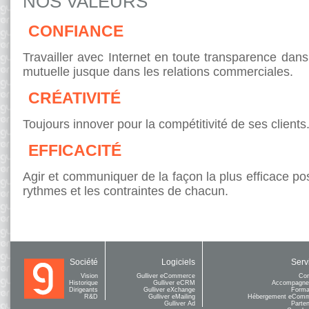
NOS VALEURS
CONFIANCE
Travailler avec Internet en toute transparence dans
mutuelle jusque dans les relations commerciales.
CRÉATIVITÉ
Toujours innover pour la compétitivité de ses clients
EFFICACITÉ
Agir et communiquer de la façon la plus efficace po
rythmes et les contraintes de chacun.
Société
Logiciels
Serv
Vision
Gulliver eCommerce
Con
Historique
Gulliver eCRM
Accompagne
Dirigeants
Gulliver eXchange
Forma
R&D
Gulliver eMailing
Hébergement eCom
Gulliver Ad
Parten