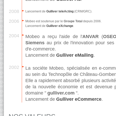
2008
Lancement de
Gulliver teleActing
(CRM/GRC).
2006
Mobeo est soutenue par le
Groupe Total
depuis 2006.
Lancement de
Gulliver eXchange
.
2004
Mobeo a reçu l'aide de l'
ANVAR
(
OSE
Siemens
au prix de l'innovation pour ses 
d'e-commerce.
Lancement de
Gulliver eMailing
.
2002
La sociéte Mobeo, spécialisée en e-comm
au sein du Technopôle de Château-Gombert 
Elle a rapidement absorbé plusieurs activi
de la nouvelle économie et est devenue 
domaine "
gulliver.com
".
Lancement de
Gulliver eCommerce
.