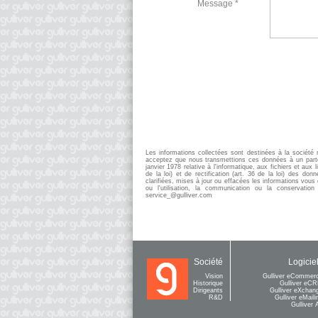
Message *
Les informations collectées sont destinées à la socié
acceptez que nous transmettions ces données à un parten
janvier 1978 relative à l'informatique, aux fichiers et aux 
de la loi) et de rectification (art. 36 de la loi) des d
clarifiées, mises à jour ou effacées les informations vou
ou l'utilisation, la communication ou la conservation
service_@gulliver.com
Société
Logicie
Vision
Gulliver eCommer
Historique
Gulliver eC
Dirigeants
Gulliver eXchan
R&D
Gulliver eMaili
Gulliver 