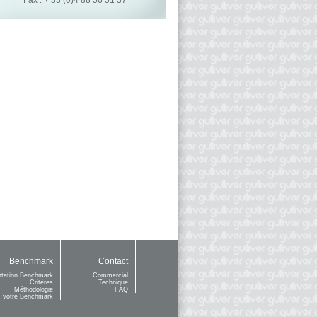
Fax : + 33 (0)4 88 56 51 37
Benchmark
Contact
ntation Benchmark
Commercial
Critères
Technique
Méthodologie
FAQ
 votre Benchmark