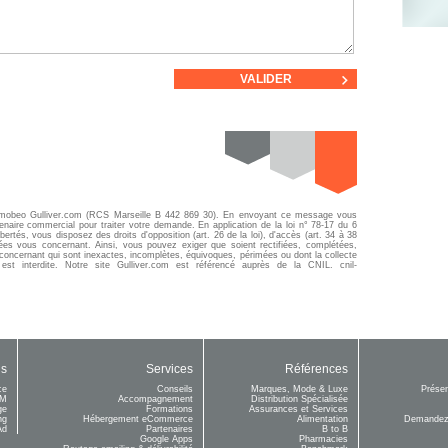
té mobeo Gulliver.com (RCS Marseille B 442 869 30). En envoyant ce message vous
aire commercial pour traiter votre demande. En application de la loi n° 78-17 du 6
libertés, vous disposez des droits d'opposition (art. 26 de la loi), d'accès (art. 34 à 38
onnées vous concernant. Ainsi, vous pouvez exiger que soient rectifiées, complétées,
s concernant qui sont inexactes, incomplètes, équivoques, périmées ou dont la collecte
 est interdite. Notre site Gulliver.com est référencé auprès de la CNIL. cnil-
ls
Services
Références
ce
Conseils
Marques, Mode & Luxe
Prése
RM
Accompagnement
Distribution Spécialisée
ge
Formations
Assurances et Services
ng
Hébergement eCommerce
Alimentation
Demandez
Ad
Partenaires
B to B
Google Apps
Pharmacies