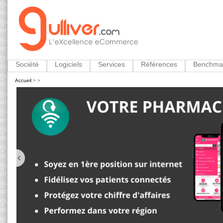
Société
Logiciels
Services
Références
Benchma
Accueil
>
>