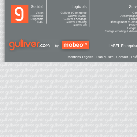
Société
Logiciels
Serv
Vision
Gulliver eCommerce
Con
Historique
Gulliver eCRM
Accompagne
Dirigeants
Gulliver eXchange
Forma
R&D
Gulliver eMailing
Hébergement eCom
Gulliver Ad
Parten
Google
Routage emailing & délivra
LABEL Entreprise
Mentions Légales
|
Plan du site
|
Contact
|
Tél