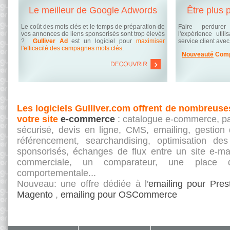
Le meilleur de Google Adwords
Être plus 
Le coût des mots clés et le temps de préparation de
Faire perdurer 
vos annonces de liens sponsorisés sont trop élevés
l'expérience util
?
Gulliver Ad
est un logiciel pour
maximiser
service client ave
l'efficacité des campagnes mots clés
.
Nouveauté
Compa
Les logiciels Gulliver.com offrent de nombreuse
votre site
e-commerce
: catalogue e-commerce, pa
sécurisé, devis en ligne, CMS, emailing, gesti
référencement, searchandising, optimisation d
sponsorisés, échanges de flux entre un site e-m
commerciale, un comparateur, une place 
comportementale...
Nouveau: une offre dédiée à l'
emailing pour Pres
Magento
,
emailing pour OSCommerce