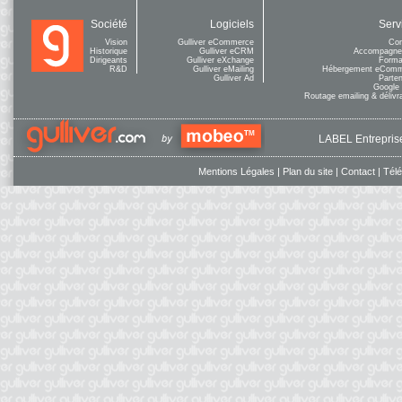
Société
Logiciels
Serv
Vision
Gulliver eCommerce
Con
Historique
Gulliver eCRM
Accompagne
Dirigeants
Gulliver eXchange
Forma
R&D
Gulliver eMailing
Hébergement eCom
Gulliver Ad
Parten
Google
Routage emailing & délivra
LABEL Entreprise
Mentions Légales
|
Plan du site
|
Contact
|
Tél