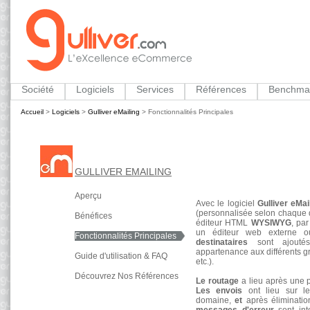
Société
Logiciels
Services
Références
Benchma
Accueil
>
Logiciels
>
Gulliver eMailing
>
Fonctionnalités Principales
GULLIVER EMAILING
Aperçu
Avec le logiciel
Gulliver eMai
(personnalisée selon chaque d
Bénéfices
éditeur HTML
WYSIWYG
, pa
un éditeur web externe o
Fonctionnalités Principales
destinataires
sont ajoutés
appartenance aux différents gro
Guide d'utilisation & FAQ
etc.).
Découvrez Nos Références
Le routage
a lieu après une 
Les envois
ont lieu sur le
domaine,
et
après éliminatio