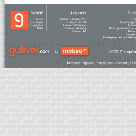
Société
Logiciels
Serv
Vision
Gulliver eCommerce
Con
Historique
Gulliver eCRM
Accompagne
Dirigeants
Gulliver eXchange
Forma
R&D
Gulliver eMailing
Hébergement eCom
Gulliver Ad
Parten
Google
Routage emailing & délivra
LABEL Entreprise
Mentions Légales
|
Plan du site
|
Contact
|
Tél