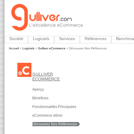
Société
Logiciels
Services
Références
Benchma
Accueil
>
Logiciels
>
Gulliver eCommerce
>
Découvrez Nos Références
GULLIVER
ECOMMERCE
Aperçu
Bénéfices
Fonctionnalités Principales
eCommerce démo
Découvrez Nos Références