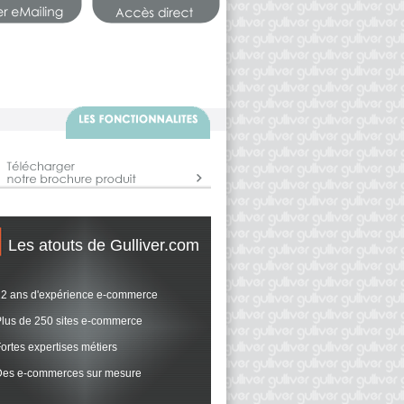
Les atouts de Gulliver.com
12 ans d'expérience e-commerce
lus de 250 sites e-commerce
ortes expertises métiers
Des e-commerces sur mesure