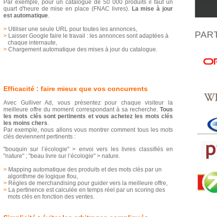
Par exemple, pour un catalogue de 50 000 produits il faut un
quart d'heure de mise en place (FNAC livres).
La mise à jour
est automatique
.
>
Utiliser une seule URL pour toutes les annonces,
PAR
>
Laisser Google faire le travail : les annonces sont adaptées à
chaque internaute,
>
Chargement automatique des mises à jour du catalogue.
Efficacité : faire mieux que vos concurrents
Avec Gulliver Ad, vous présentez pour chaque visiteur la
meilleure offre du moment correspondant à sa recherche.
Tous
les mots clés sont pertinents et vous achetez les mots clés
les moins chers
.
Par exemple, nous allons vous montrer comment tous les mots
clés deviennent pertinents :
"bouquin sur l’écologie" > envoi vers les livres classifiés en
"nature" ; "beau livre sur l’écologie" > nature.
>
Mapping automatique des produits et des mots clés par un
algorithme de logique flou,
>
Règles de merchandising pour guider vers la meilleure offre,
>
La pertinence est calculée en temps réel par un scoring des
mots clés en fonction des ventes.