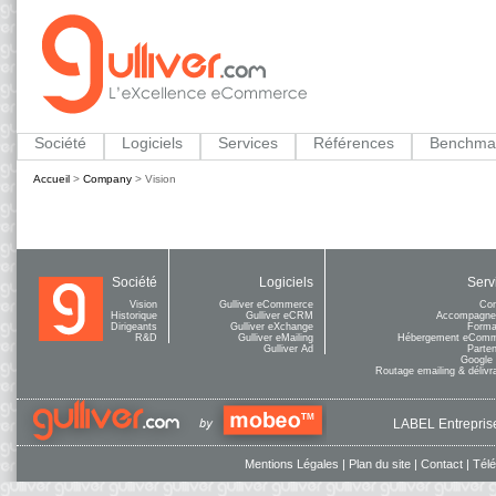
Société
Logiciels
Services
Références
Benchma
Accueil
>
Company
>
Vision
Société
Logiciels
Serv
Vision
Gulliver eCommerce
Con
Historique
Gulliver eCRM
Accompagne
Dirigeants
Gulliver eXchange
Forma
R&D
Gulliver eMailing
Hébergement eCom
Gulliver Ad
Parten
Google
Routage emailing & délivra
LABEL Entreprise
Mentions Légales
|
Plan du site
|
Contact
|
Tél