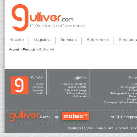
Société
Logiciels
Services
Références
Benchma
Accueil
>
Products
>
Gulliver Ad
Société
Logiciels
Serv
Vision
Gulliver eCommerce
Con
Historique
Gulliver eCRM
Accompagne
Dirigeants
Gulliver eXchange
Forma
R&D
Gulliver eMailing
Hébergement eCom
Gulliver Ad
Parten
Google
Routage emailing & délivra
LABEL Entreprise
Mentions Légales
|
Plan du site
|
Contact
|
Tél