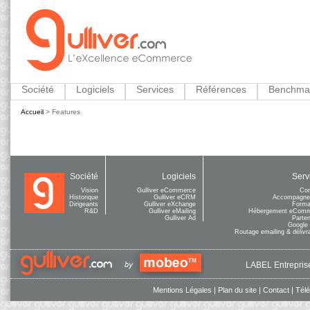
Société
Logiciels
Services
Références
Benchma
Accueil
>
Features
Société
Logiciels
Serv
Vision
Gulliver eCommerce
Con
Historique
Gulliver eCRM
Accompagne
Dirigeants
Gulliver eXchange
Forma
R&D
Gulliver eMailing
Hébergement eCom
Gulliver Ad
Parten
Google
Routage emailing & délivra
LABEL Entreprise
Mentions Légales
|
Plan du site
|
Contact
|
Tél