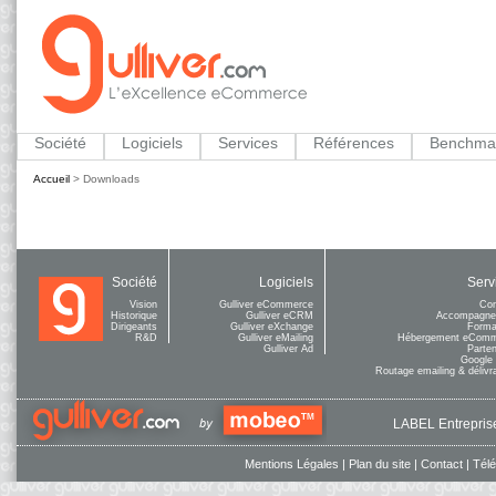
Société
Logiciels
Services
Références
Benchma
Accueil
>
Downloads
Société
Logiciels
Serv
Vision
Gulliver eCommerce
Con
Historique
Gulliver eCRM
Accompagne
Dirigeants
Gulliver eXchange
Forma
R&D
Gulliver eMailing
Hébergement eCom
Gulliver Ad
Parten
Google
Routage emailing & délivra
LABEL Entreprise
Mentions Légales
|
Plan du site
|
Contact
|
Tél