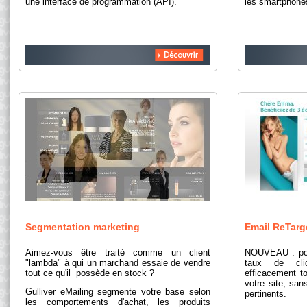
une interface de programmation (API).
les smartphones
Segmentation marketing
Email ReTarg
Aimez-vous être traité comme un client
NOUVEAU : pou
"lambda" à qui un marchand essaie de vendre
taux de clic
tout ce qu'il possède en stock
.
?
efficacement to
votre site, sa
Gulliver eMailing segmente votre base selon
pertinents.
les comportements d'achat, les produits