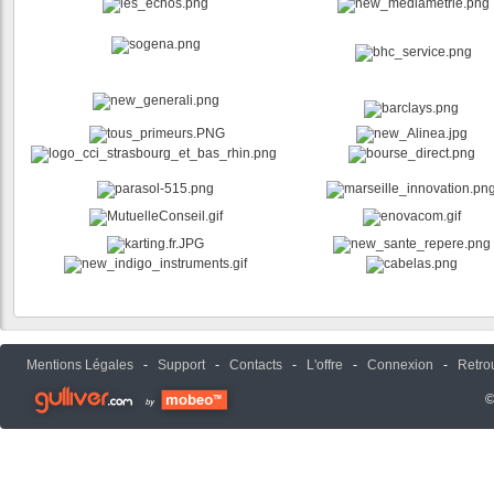
Mentions Légales
-
Support
-
Contacts
-
L'offre
-
Connexion
-
Retro