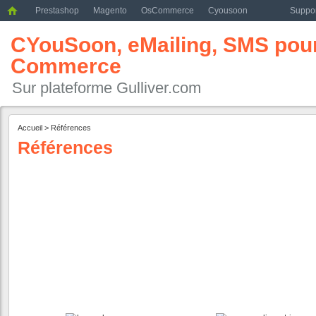
Prestashop
Magento
OsCommerce
Cyousoon
Suppor
CYouSoon, eMailing, SMS pour 
Commerce
Sur plateforme Gulliver.com
Accueil
>
Références
Références