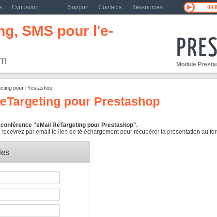
e
Cyousoon
Support
Contacts
Ressources
04 
g, SMS pour l'e-
om
Module Prestas
geting pour Prestashop
ReTargeting pour Prestashop
la conférence "eMail ReTargeting pour Prestashop".
 recevrez par email le lien de téléchargement pour récupérer la présentation au for
les