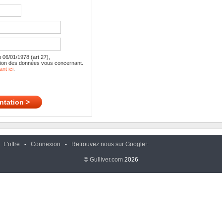
u 06/01/1978 (art 27),
cation des données vous concernant.
ant ici
.
-
L'offre
-
Connexion
-
Retrouvez nous sur Google+
©
Gulliver.com
2026