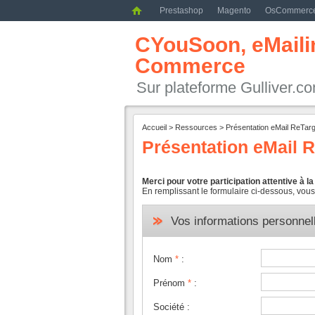
Prestashop
Magento
OsCommerc
CYouSoon, eMailin
Commerce
Sur plateforme Gulliver.c
Accueil
>
Ressources
>
Présentation eMail ReTar
Présentation eMail 
Merci pour votre participation attentive à 
En remplissant le formulaire ci-dessous, vous
Vos informations personnel
Nom
*
:
Prénom
*
:
Société :