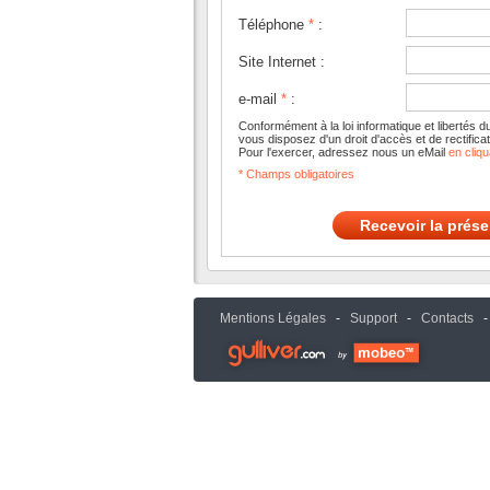
Téléphone
*
:
Site Internet :
e-mail
*
:
Conformément à la loi informatique et libertés d
vous disposez d'un droit d'accès et de rectifi
Pour l'exercer, adressez nous un eMail
en cliqu
*
Champs obligatoires
Mentions Légales
-
Support
-
Contacts