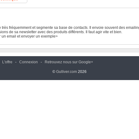
 très fréquemment et segmente sa base de contacts. Il envoie souvent des emailin
ions de sa newsletter avec des produits différents. Il faut agir vite et bien.
ir un email et envoyer un exemple>
-
L'offre
-
Connexion
-
Retrouvez nous sur Google+
©
Gulliver.com
2026