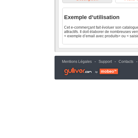
Exemple d’utilisation
Cet e-commerçant fait évoluer son catalogue
attractifs. Il doit élaborer de nombreuses vers
< exemple d’email avec produits> ou < sais
Mentions Légales
-
Support
-
Contacts