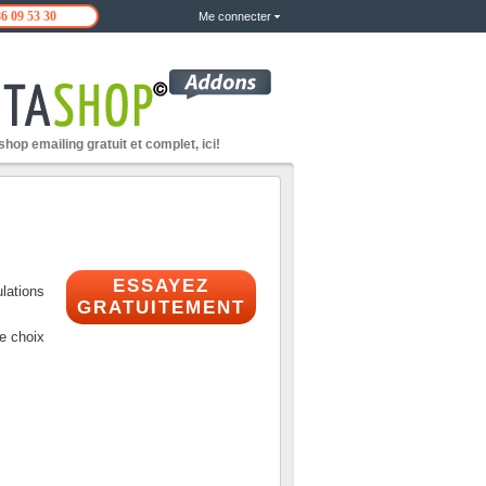
86 09 53 30
Me connecter
hop emailing gratuit et complet, ici!
ESSAYEZ
lations
GRATUITEMENT
e choix