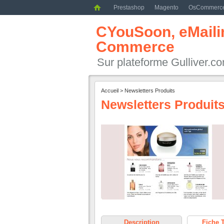
Prestashop
Magento
OsCommerc
CYouSoon, eMailin
Commerce
Sur plateforme Gulliver.c
Accueil
>
Newsletters Produits
Newsletters Produit
Description
Fiche 