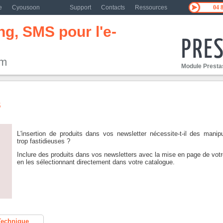
e
Cyousoon
Support
Contacts
Ressources
04 
g, SMS pour l'e-
om
Module Prestas
s
L'insertion de produits dans vos newsletter nécessite-t-il des manipu
trop fastidieuses ?
Inclure des produits dans vos newsletters avec la mise en page de votr
en les sélectionnant directement dans votre catalogue.
Technique