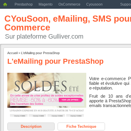
Prestashop
Magento
OsCommerce
Cyousoon
Suppor
CYouSoon, eMailing, SMS pour 
Commerce
Sur plateforme Gulliver.com
Accueil
>
L'eMailing pour PrestaShop
L'eMailing pour PrestaShop
Votre e-commerce P
fiable et évolutive qui
e-réputation.
Fruit de 10 ans d'e
apporte à PrestaShop 
emails transactionnel
Description
Fiche Technique