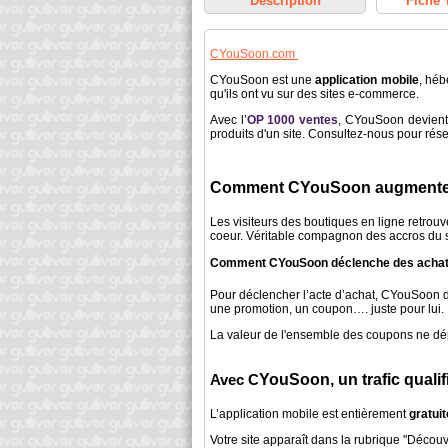
Déscription
Fiche 
CYouSoon.com
CYouSoon est une
application mobile
, héb
qu'ils ont vu sur des sites e-commerce.
Avec l’
OP 1000 ventes
, CYouSoon devient 
produits d'un site. Consultez-nous pour rés
Comment CYouSoon augmente le
Les visiteurs des boutiques en ligne retrouv
coeur. Véritable compagnon des accros du
Pour déclencher l’acte d’achat, CYouSoon doi
une promotion, un coupon…. juste pour lui.
La valeur de l'ensemble des coupons ne dép
Avec C
YouSoon, un trafic qualifié
L’application mobile est entièrement
gratuit
Votre site apparaît dans la rubrique "Décou