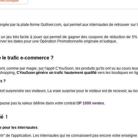
Technique
ergée par la plate-forme Gulliver.com, qui permet aux internautes de retrouver sur le
un jeu très facile à jouer qui permet de gagner des coupons de réduction de 5%
erver les dates pour une Opération Promotionnelle originale et ludique.
 trafic e-commerce ?

ent, comme par magie, sur l'appli CYouSoon, les produits qu'ils ont vu au cours leurs
 shopping,
CYouSoon génère un trafic hautement qualifié
vers les boutiques en li
t surprendre ses visiteurs. La vraie surprise pour le visiteur est de recevoir, au bo
asse pas la valeur définie dans votre contrat
OP 1000 ventes
.
  !

e pour les internautes
.
vrir" de l'application. Les internautes qui ne connaissent pas encore votre enseign